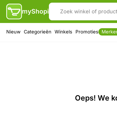
myShopi
Nieuw
Categorieën
Winkels
Promoties
Merke
Oeps! We ko