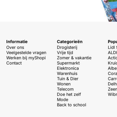
Informatie
Categorieën
Popu
Over ons
Drogisterij
Lidl 
Veelgestelde vragen
Vrije tijd
ALDI
Werken bij myShopi
Zomer & vakantie
Acti
Contact
Supermarkt
Krui
Elektronica
Albe
Warenhuis
Cora
Tuin & Dier
Carr
Wonen
Delh
Telecom
Zeem
Doe het zelf
Wibr
Mode
Back to school