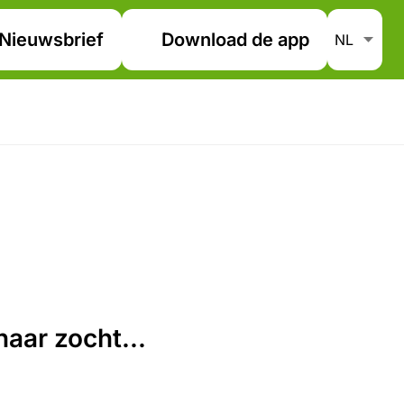
Nieuwsbrief
Download de app
aar zocht...