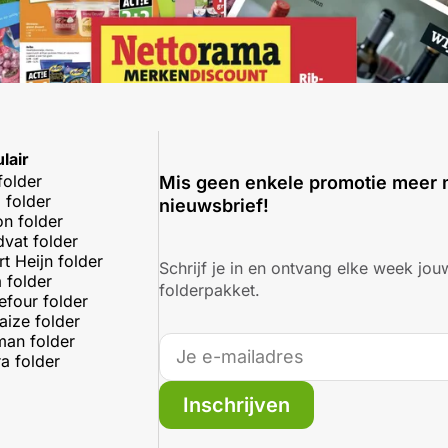
lair
folder
Mis geen enkele promotie meer 
 folder
nieuwsbrief!
on folder
dvat folder
rt Heijn folder
Schrijf je in en ontvang elke week jouw
 folder
folderpakket.
efour folder
aize folder
an folder
a folder
Inschrijven