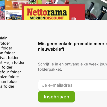
lair
folder
Mis geen enkele promotie meer 
 folder
nieuwsbrief!
on folder
dvat folder
rt Heijn folder
Schrijf je in en ontvang elke week jouw
 folder
folderpakket.
efour folder
aize folder
an folder
a folder
Inschrijven