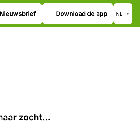
Nieuwsbrief
Download de app
aar zocht...