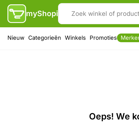
myShopi
Nieuw
Categorieën
Winkels
Promoties
Merke
Oeps! We ko