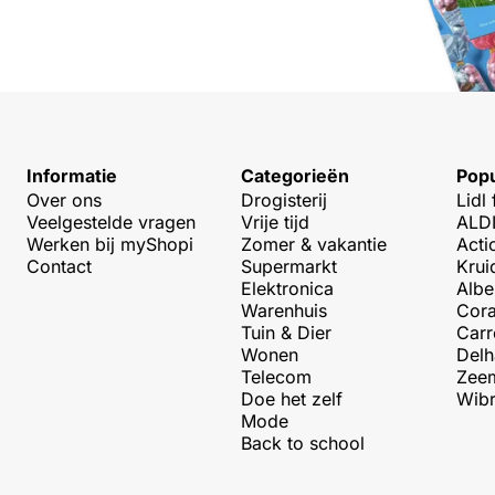
Informatie
Categorieën
Popu
Over ons
Drogisterij
Lidl 
Veelgestelde vragen
Vrije tijd
ALDI
Werken bij myShopi
Zomer & vakantie
Acti
Contact
Supermarkt
Krui
Elektronica
Albe
Warenhuis
Cora
Tuin & Dier
Carr
Wonen
Delh
Telecom
Zeem
Doe het zelf
Wibr
Mode
Back to school