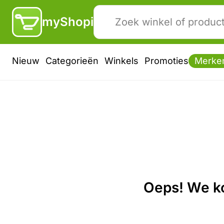
myShopi
Nieuw
Categorieën
Winkels
Promoties
Merke
Oeps! We ko