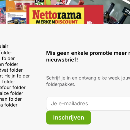
lair
folder
Mis geen enkele promotie meer 
 folder
nieuwsbrief!
on folder
dvat folder
rt Heijn folder
Schrijf je in en ontvang elke week jouw
 folder
folderpakket.
efour folder
aize folder
an folder
a folder
Inschrijven