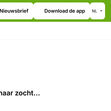
Nieuwsbrief
Download de app
aar zocht...