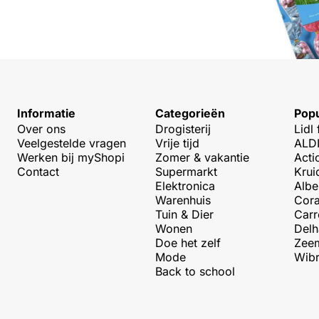
Informatie
Categorieën
Popu
Over ons
Drogisterij
Lidl 
Veelgestelde vragen
Vrije tijd
ALDI
Werken bij myShopi
Zomer & vakantie
Acti
Contact
Supermarkt
Krui
Elektronica
Albe
Warenhuis
Cora
Tuin & Dier
Carr
Wonen
Delh
Doe het zelf
Zeem
Mode
Wibr
Back to school