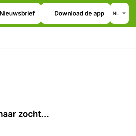
Nieuwsbrief
Download de app
aar zocht...