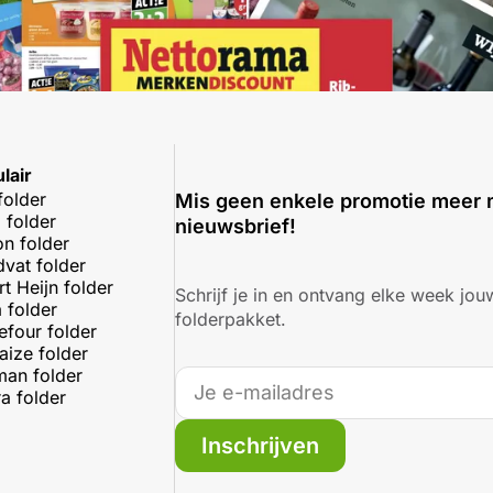
lair
folder
Mis geen enkele promotie meer 
 folder
nieuwsbrief!
on folder
dvat folder
rt Heijn folder
Schrijf je in en ontvang elke week jouw
 folder
folderpakket.
efour folder
aize folder
an folder
a folder
Inschrijven