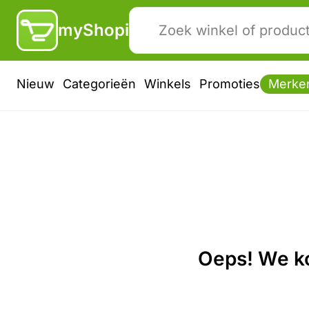
myShopi
Nieuw
Categorieën
Winkels
Promoties
Merke
Oeps! We ko