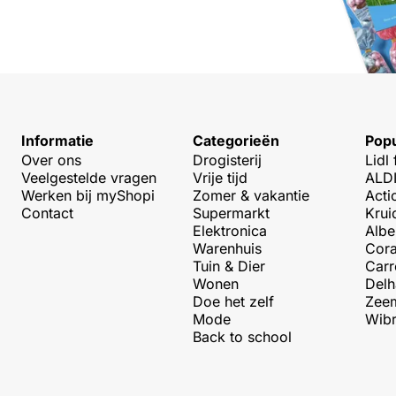
Informatie
Categorieën
Popu
Over ons
Drogisterij
Lidl 
Veelgestelde vragen
Vrije tijd
ALDI
Werken bij myShopi
Zomer & vakantie
Acti
Contact
Supermarkt
Krui
Elektronica
Albe
Warenhuis
Cora
Tuin & Dier
Carr
Wonen
Delh
Doe het zelf
Zeem
Mode
Wibr
Back to school