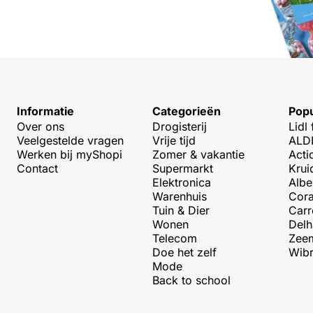
Informatie
Categorieën
Popu
Over ons
Drogisterij
Lidl 
Veelgestelde vragen
Vrije tijd
ALDI
Werken bij myShopi
Zomer & vakantie
Acti
Contact
Supermarkt
Krui
Elektronica
Albe
Warenhuis
Cora
Tuin & Dier
Carr
Wonen
Delh
Telecom
Zeem
Doe het zelf
Wibr
Mode
Back to school