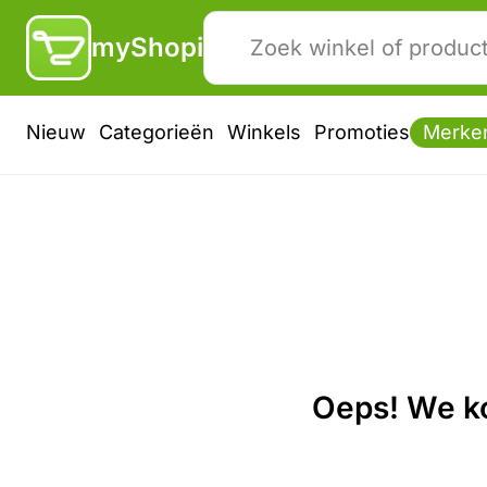
myShopi
Nieuw
Categorieën
Winkels
Promoties
Merke
Oeps! We ko