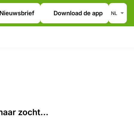
Nieuwsbrief
Download de app
aar zocht...