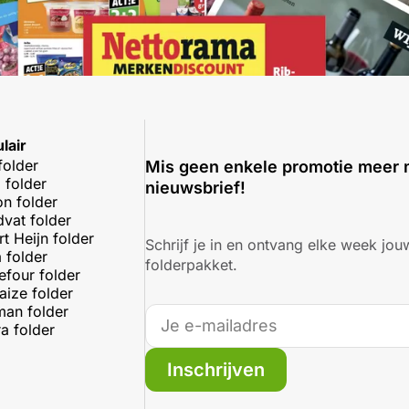
lair
folder
Mis geen enkele promotie meer 
 folder
nieuwsbrief!
on folder
dvat folder
rt Heijn folder
Schrijf je in en ontvang elke week jouw
 folder
folderpakket.
efour folder
aize folder
an folder
a folder
Inschrijven