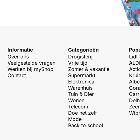
Informatie
Categorieën
Popu
Over ons
Drogisterij
Lidl 
Veelgestelde vragen
Vrije tijd
ALDI
Werken bij myShopi
Zomer & vakantie
Acti
Contact
Supermarkt
Krui
Elektronica
Albe
Warenhuis
Cora
Tuin & Dier
Carr
Wonen
Delh
Telecom
Zeem
Doe het zelf
Wibr
Mode
Back to school