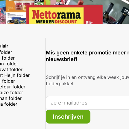
lair
folder
Mis geen enkele promotie meer 
 folder
nieuwsbrief!
on folder
dvat folder
rt Heijn folder
Schrijf je in en ontvang elke week jouw
 folder
folderpakket.
efour folder
aize folder
an folder
a folder
Inschrijven