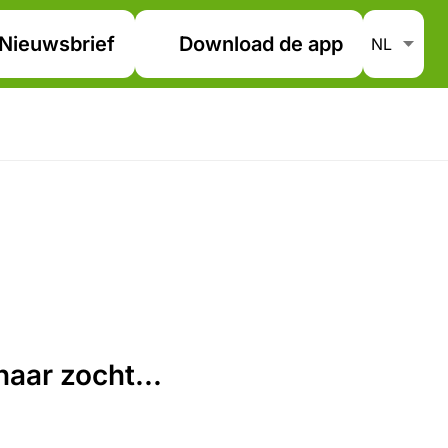
Nieuwsbrief
Download de app
aar zocht...