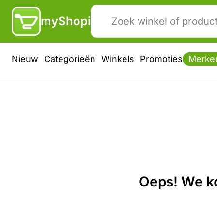
myShopi
Nieuw
Categorieën
Winkels
Promoties
Merke
Oeps! We ko