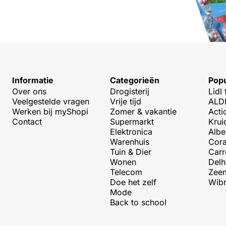
Informatie
Categorieën
Popu
Over ons
Drogisterij
Lidl 
Veelgestelde vragen
Vrije tijd
ALDI
Werken bij myShopi
Zomer & vakantie
Acti
Contact
Supermarkt
Krui
Elektronica
Albe
Warenhuis
Cora
Tuin & Dier
Carr
Wonen
Delh
Telecom
Zeem
Doe het zelf
Wibr
Mode
Back to school