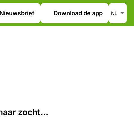
Nieuwsbrief
Download de app
aar zocht...