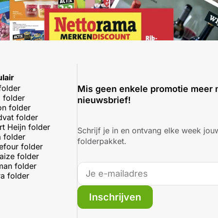
lair
folder
Mis geen enkele promotie meer 
 folder
nieuwsbrief!
on folder
dvat folder
rt Heijn folder
Schrijf je in en ontvang elke week jouw
 folder
folderpakket.
efour folder
aize folder
an folder
a folder
Inschrijven