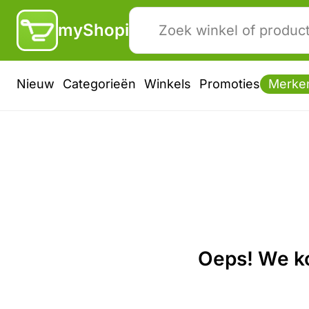
myShopi
Nieuw
Categorieën
Winkels
Promoties
Merke
Oeps! We ko