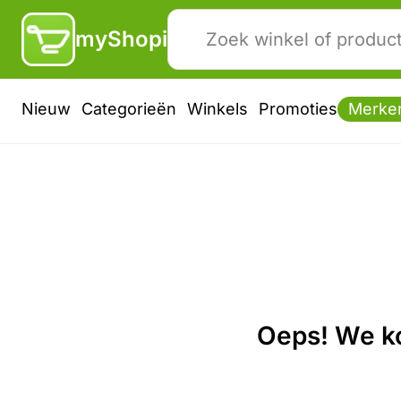
myShopi
Nieuw
Categorieën
Winkels
Promoties
Merke
Oeps! We ko