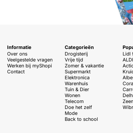
Informatie
Categorieën
Popu
Over ons
Drogisterij
Lidl 
Veelgestelde vragen
Vrije tijd
ALDI
Werken bij myShopi
Zomer & vakantie
Acti
Contact
Supermarkt
Krui
Elektronica
Albe
Warenhuis
Cora
Tuin & Dier
Carr
Wonen
Delh
Telecom
Zeem
Doe het zelf
Wibr
Mode
Back to school