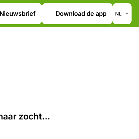
Nieuwsbrief
Download de app
aar zocht...