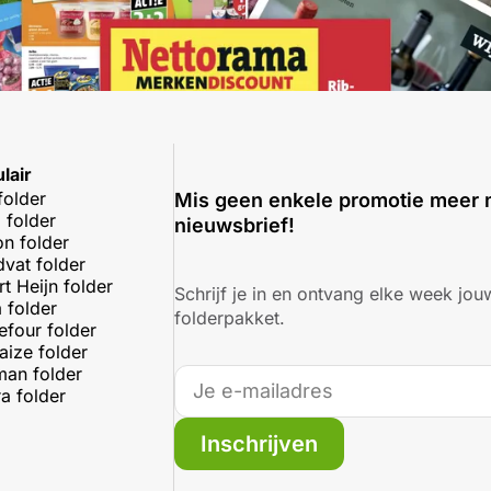
lair
folder
Mis geen enkele promotie meer 
 folder
nieuwsbrief!
on folder
dvat folder
rt Heijn folder
Schrijf je in en ontvang elke week jouw
 folder
folderpakket.
efour folder
aize folder
an folder
a folder
Inschrijven