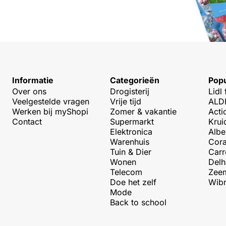
Informatie
Categorieën
Popu
Over ons
Drogisterij
Lidl 
Veelgestelde vragen
Vrije tijd
ALDI
Werken bij myShopi
Zomer & vakantie
Acti
Contact
Supermarkt
Krui
Elektronica
Albe
Warenhuis
Cora
Tuin & Dier
Carr
Wonen
Delh
Telecom
Zeem
Doe het zelf
Wibr
Mode
Back to school