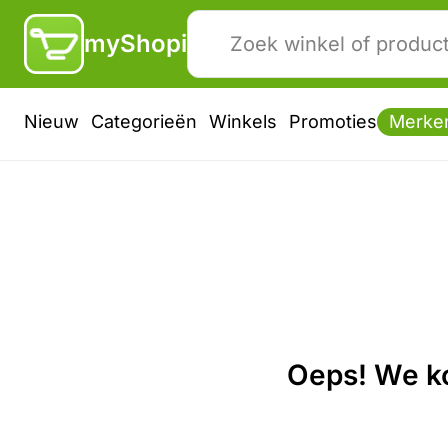
myShopi
Nieuw
Categorieën
Winkels
Promoties
Merke
Oeps! We ko