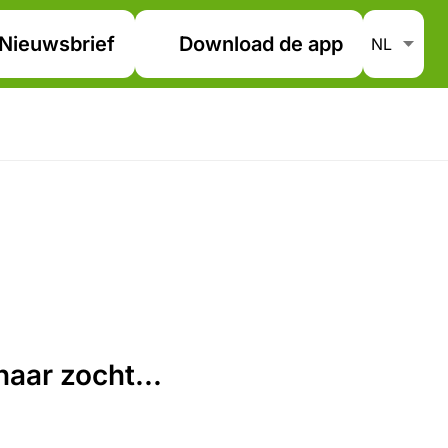
Nieuwsbrief
Download de app
aar zocht...