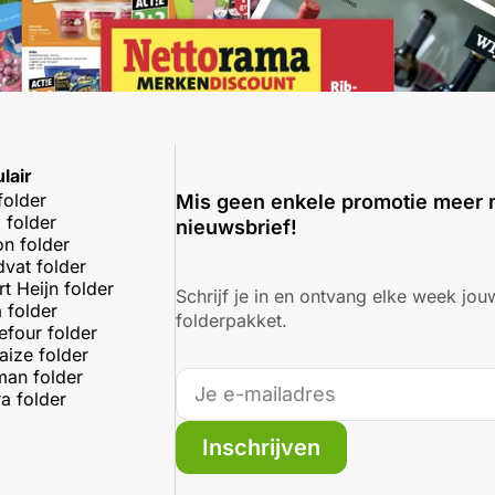
lair
folder
Mis geen enkele promotie meer 
 folder
nieuwsbrief!
on folder
dvat folder
rt Heijn folder
Schrijf je in en ontvang elke week jouw
 folder
folderpakket.
efour folder
aize folder
an folder
a folder
Inschrijven