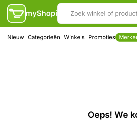
myShopi
Nieuw
Categorieën
Winkels
Promoties
Merke
Oeps! We ko