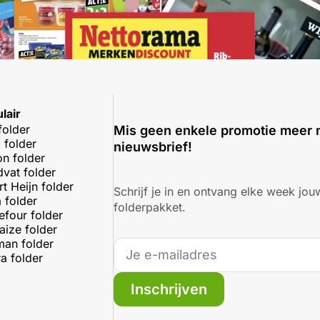
lair
folder
Mis geen enkele promotie meer 
 folder
nieuwsbrief!
on folder
dvat folder
rt Heijn folder
Schrijf je in en ontvang elke week jouw
 folder
folderpakket.
efour folder
aize folder
an folder
a folder
Inschrijven