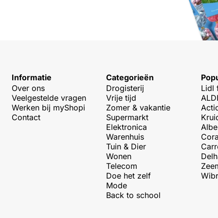
Informatie
Categorieën
Popu
Over ons
Drogisterij
Lidl 
Veelgestelde vragen
Vrije tijd
ALDI
Werken bij myShopi
Zomer & vakantie
Acti
Contact
Supermarkt
Krui
Elektronica
Albe
Warenhuis
Cora
Tuin & Dier
Carr
Wonen
Delh
Telecom
Zeem
Doe het zelf
Wibr
Mode
Back to school