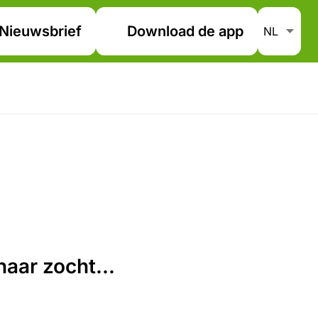
Nieuwsbrief
Download de app
aar zocht...