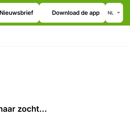
Nieuwsbrief
Download de app
aar zocht...