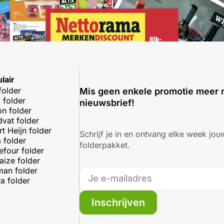
lair
folder
Mis geen enkele promotie meer 
 folder
nieuwsbrief!
on folder
dvat folder
rt Heijn folder
Schrijf je in en ontvang elke week jouw
 folder
folderpakket.
efour folder
aize folder
an folder
a folder
Inschrijven