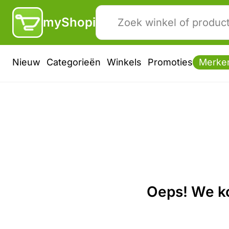
myShopi
Nieuw
Categorieën
Winkels
Promoties
Merke
Oeps! We ko