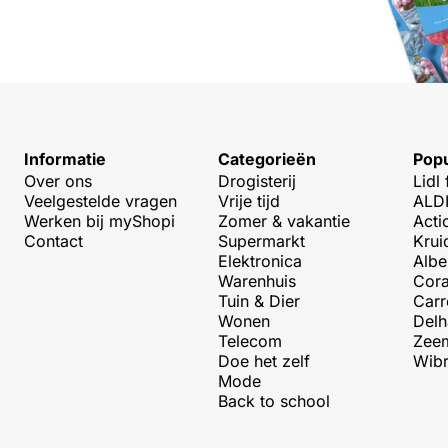
Informatie
Categorieën
Popu
Over ons
Drogisterij
Lidl 
Veelgestelde vragen
Vrije tijd
ALDI
Werken bij myShopi
Zomer & vakantie
Acti
Contact
Supermarkt
Krui
Elektronica
Albe
Warenhuis
Cora
Tuin & Dier
Carr
Wonen
Delh
Telecom
Zeem
Doe het zelf
Wibr
Mode
Back to school