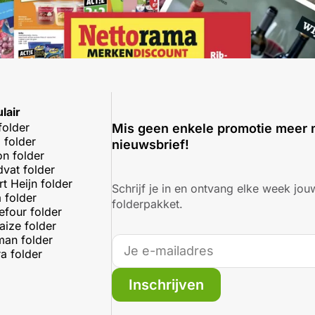
lair
folder
Mis geen enkele promotie meer 
 folder
nieuwsbrief!
on folder
dvat folder
rt Heijn folder
Schrijf je in en ontvang elke week jouw
 folder
folderpakket.
efour folder
aize folder
an folder
a folder
Inschrijven