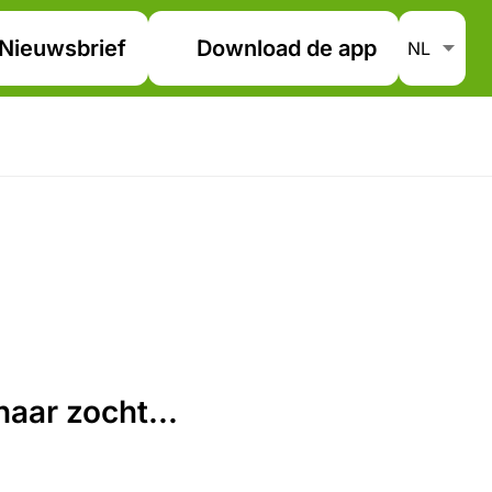
Nieuwsbrief
Download de app
aar zocht...