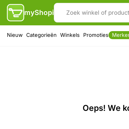
myShopi
Nieuw
Categorieën
Winkels
Promoties
Merke
Oeps! We ko