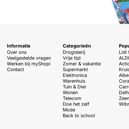
Informatie
Categorieën
Popu
Over ons
Drogisterij
Lidl 
Veelgestelde vragen
Vrije tijd
ALDI
Werken bij myShopi
Zomer & vakantie
Acti
Contact
Supermarkt
Krui
Elektronica
Albe
Warenhuis
Cora
Tuin & Dier
Carr
Wonen
Delh
Telecom
Zeem
Doe het zelf
Wibr
Mode
Back to school