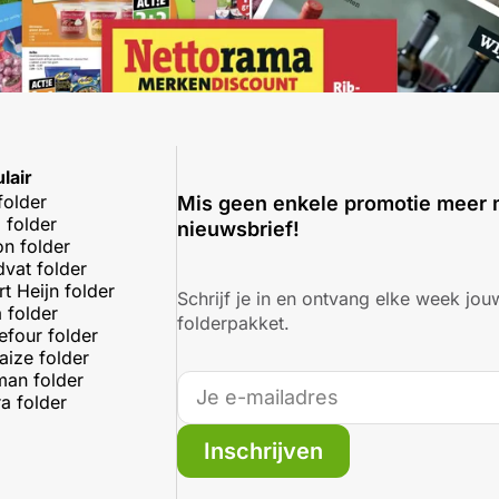
lair
folder
Mis geen enkele promotie meer 
 folder
nieuwsbrief!
on folder
dvat folder
rt Heijn folder
Schrijf je in en ontvang elke week jouw
 folder
folderpakket.
efour folder
aize folder
an folder
a folder
Inschrijven