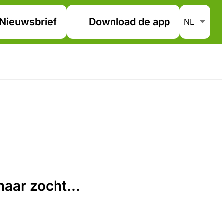
Nieuwsbrief
Download de app
aar zocht...