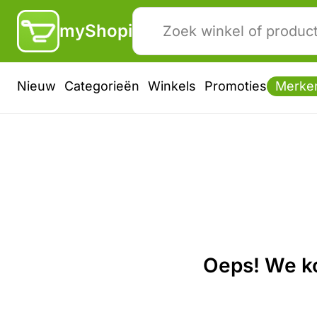
myShopi
Nieuw
Categorieën
Winkels
Promoties
Merke
Oeps! We ko