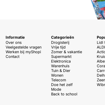
Informatie
Categorieën
Popu
Over ons
Drogisterij
Lidl 
Veelgestelde vragen
Vrije tijd
ALDI
Werken bij myShopi
Zomer & vakantie
Acti
Contact
Supermarkt
Krui
Elektronica
Albe
Warenhuis
Cora
Tuin & Dier
Carr
Wonen
Delh
Telecom
Zeem
Doe het zelf
Wibr
Mode
Back to school