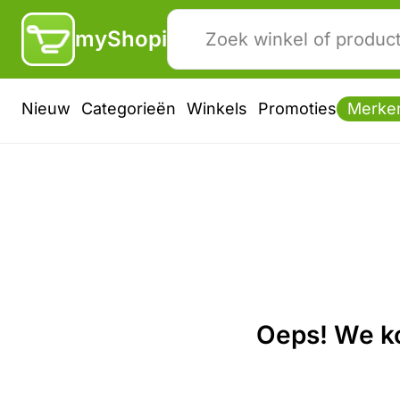
myShopi
Nieuw
Categorieën
Winkels
Promoties
Merke
Oeps! We ko