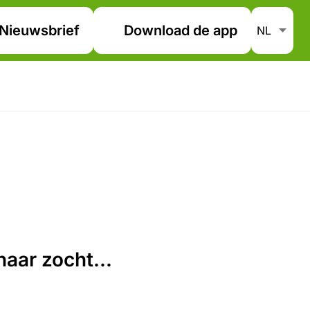
Nieuwsbrief
Download de app
aar zocht...