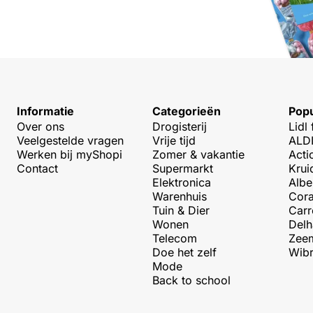
Informatie
Categorieën
Popu
Over ons
Drogisterij
Lidl 
Veelgestelde vragen
Vrije tijd
ALDI
Werken bij myShopi
Zomer & vakantie
Acti
Contact
Supermarkt
Krui
Elektronica
Albe
Warenhuis
Cora
Tuin & Dier
Carr
Wonen
Delh
Telecom
Zeem
Doe het zelf
Wibr
Mode
Back to school