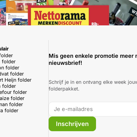
lair
folder
Mis geen enkele promotie meer 
 folder
nieuwsbrief!
on folder
dvat folder
rt Heijn folder
Schrijf je in en ontvang elke week jouw
 folder
folderpakket.
efour folder
aize folder
an folder
a folder
Inschrijven