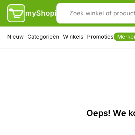
myShopi
Nieuw
Categorieën
Winkels
Promoties
Merke
Oeps! We ko