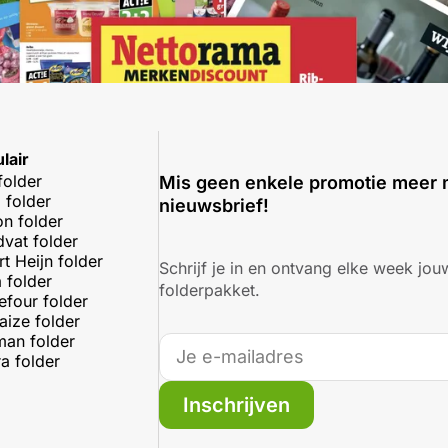
lair
folder
Mis geen enkele promotie meer 
 folder
nieuwsbrief!
on folder
dvat folder
rt Heijn folder
Schrijf je in en ontvang elke week jouw
 folder
folderpakket.
efour folder
aize folder
an folder
a folder
Inschrijven