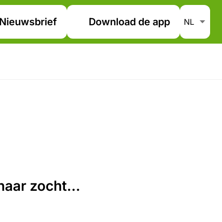
Nieuwsbrief
Download de app
aar zocht...