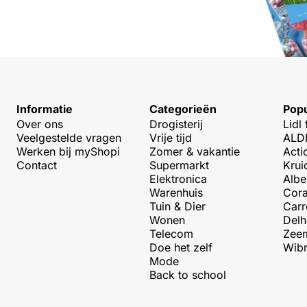
Informatie
Categorieën
Popu
Over ons
Drogisterij
Lidl 
Veelgestelde vragen
Vrije tijd
ALDI
Werken bij myShopi
Zomer & vakantie
Acti
Contact
Supermarkt
Krui
Elektronica
Albe
Warenhuis
Cora
Tuin & Dier
Carr
Wonen
Delh
Telecom
Zeem
Doe het zelf
Wibr
Mode
Back to school