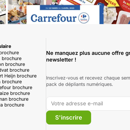
laire
 brochure
Ne manquez plus aucune offre gr
 brochure
newsletter !
on brochure
dvat brochure
rt Heijn brochure
Inscrivez-vous et recevez chaque sem
 brochure
pack de dépliants numériques.
efour brochure
aize brochure
man brochure
a brochure
S'inscrire