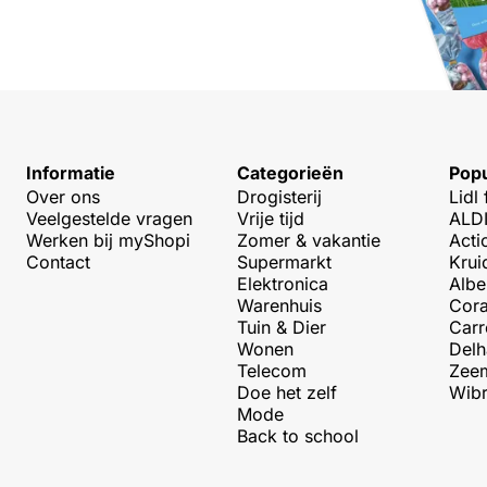
Informatie
Categorieën
Popu
Over ons
Drogisterij
Lidl 
Veelgestelde vragen
Vrije tijd
ALDI
Werken bij myShopi
Zomer & vakantie
Acti
Contact
Supermarkt
Krui
Elektronica
Albe
Warenhuis
Cora
Tuin & Dier
Carr
Wonen
Delh
Telecom
Zeem
Doe het zelf
Wibr
Mode
Back to school