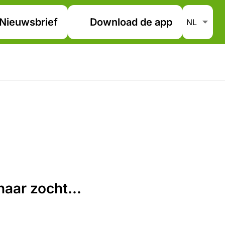
Nieuwsbrief
Download de app
aar zocht...