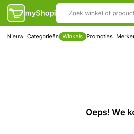
myShopi
Nieuw
Categorieën
Winkels
Promoties
Merke
Oeps! We ko