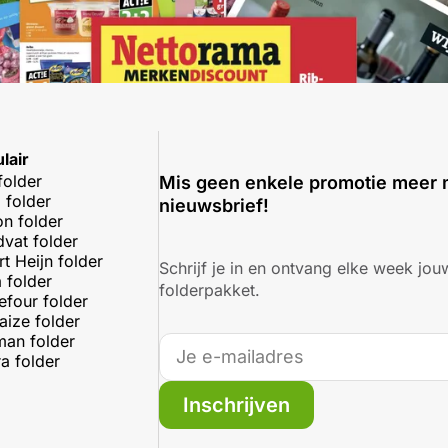
lair
folder
Mis geen enkele promotie meer 
 folder
nieuwsbrief!
on folder
dvat folder
rt Heijn folder
Schrijf je in en ontvang elke week jouw
 folder
folderpakket.
efour folder
aize folder
an folder
a folder
Inschrijven