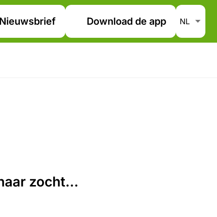
Nieuwsbrief
Download de app
aar zocht...