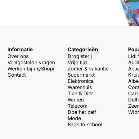
Informatie
Categorieën
Popu
Over ons
Drogisterij
Lidl 
Veelgestelde vragen
Vrije tijd
ALDI
Werken bij myShopi
Zomer & vakantie
Acti
Contact
Supermarkt
Krui
Elektronica
Albe
Warenhuis
Cora
Tuin & Dier
Carr
Wonen
Delh
Telecom
Zeem
Doe het zelf
Wibr
Mode
Back to school