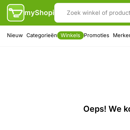
myShopi
Nieuw
Categorieën
Winkels
Promoties
Merke
Oeps! We ko