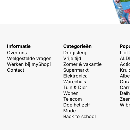
Informatie
Categorieën
Popu
Over ons
Drogisterij
Lidl 
Veelgestelde vragen
Vrije tijd
ALDI
Werken bij myShopi
Zomer & vakantie
Acti
Contact
Supermarkt
Krui
Elektronica
Albe
Warenhuis
Cora
Tuin & Dier
Carr
Wonen
Delh
Telecom
Zeem
Doe het zelf
Wibr
Mode
Back to school