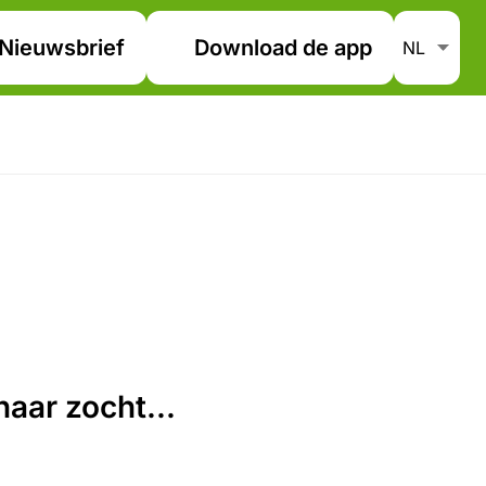
Nieuwsbrief
Download de app
aar zocht...