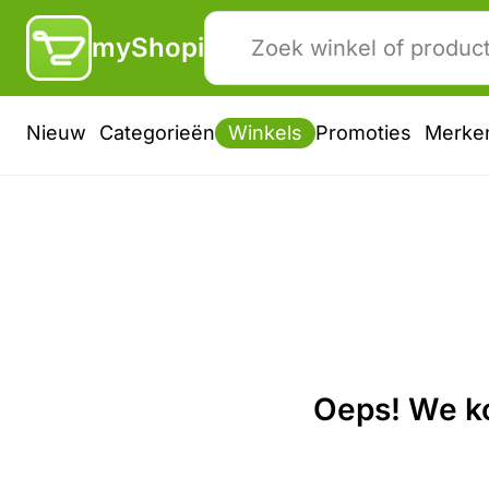
myShopi
Nieuw
Categorieën
Winkels
Promoties
Merke
Oeps! We ko