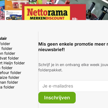
lair
folder
Mis geen enkele promotie meer 
 folder
nieuwsbrief!
on folder
dvat folder
rt Heijn folder
Schrijf je in en ontvang elke week jouw
 folder
folderpakket.
efour folder
aize folder
an folder
a folder
Inschrijven