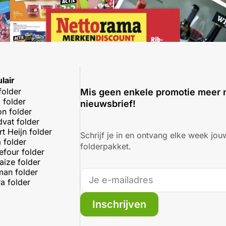
lair
folder
Mis geen enkele promotie meer 
 folder
nieuwsbrief!
on folder
dvat folder
rt Heijn folder
Schrijf je in en ontvang elke week jouw
 folder
folderpakket.
efour folder
aize folder
an folder
a folder
Inschrijven