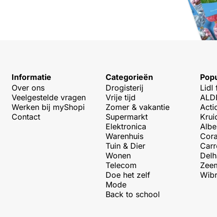
Informatie
Categorieën
Popu
Over ons
Drogisterij
Lidl 
Veelgestelde vragen
Vrije tijd
ALDI
Werken bij myShopi
Zomer & vakantie
Acti
Contact
Supermarkt
Krui
Elektronica
Albe
Warenhuis
Cora
Tuin & Dier
Carr
Wonen
Delh
Telecom
Zeem
Doe het zelf
Wibr
Mode
Back to school