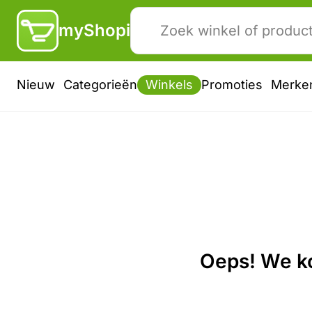
myShopi
Nieuw
Categorieën
Winkels
Promoties
Merke
Oeps! We ko