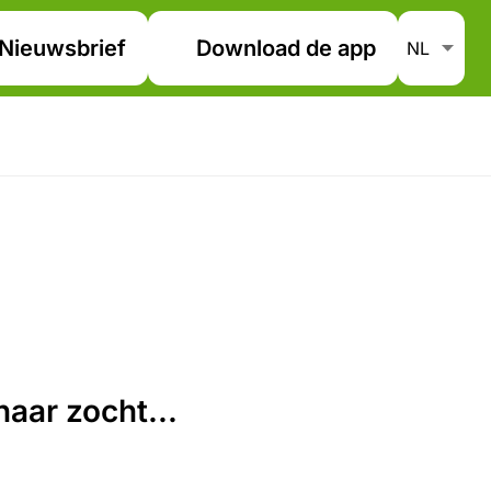
Nieuwsbrief
Download de app
aar zocht...