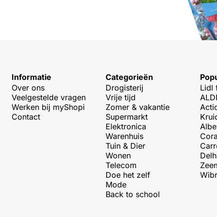
Informatie
Categorieën
Popu
Over ons
Drogisterij
Lidl 
Veelgestelde vragen
Vrije tijd
ALDI
Werken bij myShopi
Zomer & vakantie
Acti
Contact
Supermarkt
Krui
Elektronica
Albe
Warenhuis
Cora
Tuin & Dier
Carr
Wonen
Delh
Telecom
Zeem
Doe het zelf
Wibr
Mode
Back to school