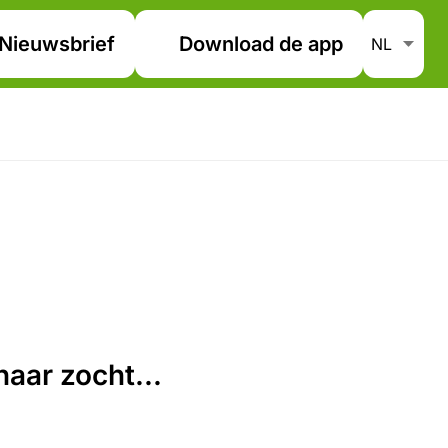
Nieuwsbrief
Download de app
aar zocht...