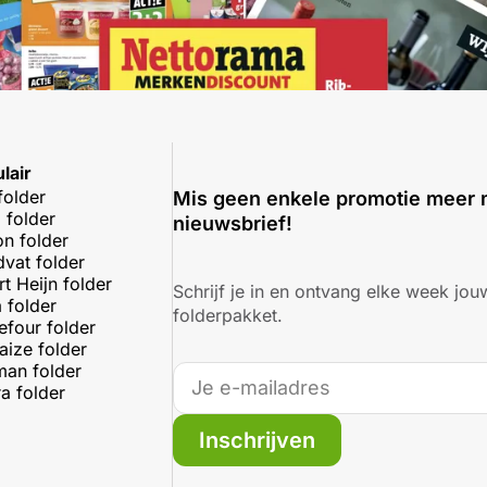
lair
folder
Mis geen enkele promotie meer 
 folder
nieuwsbrief!
on folder
dvat folder
rt Heijn folder
Schrijf je in en ontvang elke week jouw
 folder
folderpakket.
efour folder
aize folder
an folder
a folder
Inschrijven