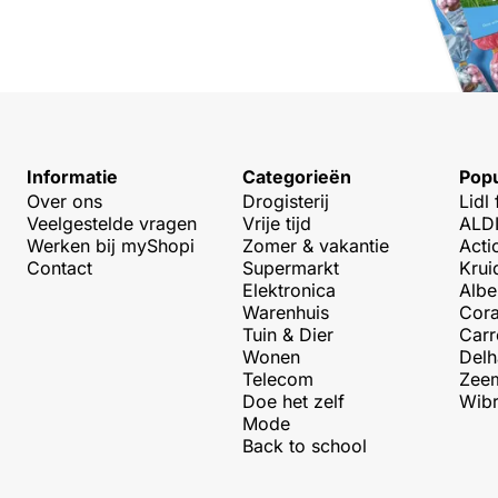
Informatie
Categorieën
Popu
Over ons
Drogisterij
Lidl 
Veelgestelde vragen
Vrije tijd
ALDI
Werken bij myShopi
Zomer & vakantie
Acti
Contact
Supermarkt
Krui
Elektronica
Albe
Warenhuis
Cora
Tuin & Dier
Carr
Wonen
Delh
Telecom
Zeem
Doe het zelf
Wibr
Mode
Back to school