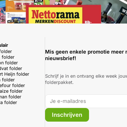
lair
folder
Mis geen enkele promotie meer 
 folder
nieuwsbrief!
on folder
dvat folder
rt Heijn folder
Schrijf je in en ontvang elke week jouw
 folder
folderpakket.
efour folder
aize folder
an folder
a folder
Inschrijven