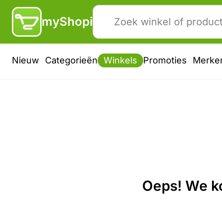
myShopi
Nieuw
Categorieën
Winkels
Promoties
Merke
Oeps! We ko