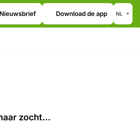
Nieuwsbrief
Download de app
aar zocht...