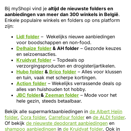
Bij myShopi vind je
altijd de nieuwste folders en
aanbiedingen van meer dan 300 winkels in België
.
Enkele populaire winkels en folders op ons platform
zijn:
Lidl
folder
– Wekelijks nieuwe aanbiedingen
voor boodschappen en non-food.
Delhaize
folder
& AH folder
– Gezonde keuzes
en seizoensacties.
Kruidvat
folder
– Topdeals op
verzorgingsproducten en drogisterijartikelen.
Hubo folder
&
Brico
folder
– Alles voor klussen
en tuin, vaak met scherpe kortingen.
Action
folder
– Wekelijks verrassende deals op
alles van huishouden tot hobby.
JBC folder
&
Zeeman folder
– Mode voor het
hele gezin, steeds betaalbaar.
Bekijk alle supermarktaanbiedingen in
de Albert Heijn
folder
,
Cora folder
,
Carrefour folder
en
de ALDI folder
.
Of bekijk
de nieuwste deodorant aanbiedingen
en
shampoo aanbiedingen
in
de Kruidvat folder
. Ook in