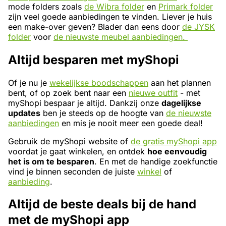
mode folders zoals
de Wibra folder
en
Primark folder
zijn veel goede aanbiedingen te vinden. Liever je huis
een make-over geven? Blader dan eens door
de JYSK
folder
voor
de nieuwste meubel aanbiedingen.
Altijd besparen met myShopi
Of je nu je
wekelijkse boodschappen
aan het plannen
bent, of op zoek bent naar een
nieuwe outfit
- met
myShopi bespaar je altijd. Dankzij onze
dagelijkse
updates
ben je steeds op de hoogte van
de nieuwste
aanbiedingen
en mis je nooit meer een goede deal!
Gebruik de myShopi website of
de gratis myShopi app
voordat je gaat winkelen, en ontdek
hoe eenvoudig
het is om te besparen
. En met de handige zoekfunctie
vind je binnen seconden de juiste
winkel
of
aanbieding
.
Altijd de beste deals bij de hand
met de myShopi app