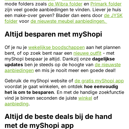
mode folders zoals
de Wibra folder
en
Primark folder
zijn veel goede aanbiedingen te vinden. Liever je huis
een make-over geven? Blader dan eens door
de JYSK
folder
voor
de nieuwste meubel aanbiedingen.
Altijd besparen met myShopi
Of je nu je
wekelijkse boodschappen
aan het plannen
bent, of op zoek bent naar een
nieuwe outfit
- met
myShopi bespaar je altijd. Dankzij onze
dagelijkse
updates
ben je steeds op de hoogte van
de nieuwste
aanbiedingen
en mis je nooit meer een goede deal!
Gebruik de myShopi website of
de gratis myShopi app
voordat je gaat winkelen, en ontdek
hoe eenvoudig
het is om te besparen
. En met de handige zoekfunctie
vind je binnen seconden de juiste
winkel
of
aanbieding
.
Altijd de beste deals bij de hand
met de myShopi app