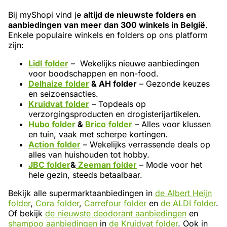
Bij myShopi vind je
altijd de nieuwste folders en
aanbiedingen van meer dan 300 winkels in België
.
Enkele populaire winkels en folders op ons platform
zijn:
Lidl
folder
– Wekelijks nieuwe aanbiedingen
voor boodschappen en non-food.
Delhaize
folder
& AH folder
– Gezonde keuzes
en seizoensacties.
Kruidvat
folder
– Topdeals op
verzorgingsproducten en drogisterijartikelen.
Hubo folder
&
Brico
folder
– Alles voor klussen
en tuin, vaak met scherpe kortingen.
Action
folder
– Wekelijks verrassende deals op
alles van huishouden tot hobby.
JBC folder
&
Zeeman folder
– Mode voor het
hele gezin, steeds betaalbaar.
Bekijk alle supermarktaanbiedingen in
de Albert Heijn
folder
,
Cora folder
,
Carrefour folder
en
de ALDI folder
.
Of bekijk
de nieuwste deodorant aanbiedingen
en
shampoo aanbiedingen
in
de Kruidvat folder
. Ook in