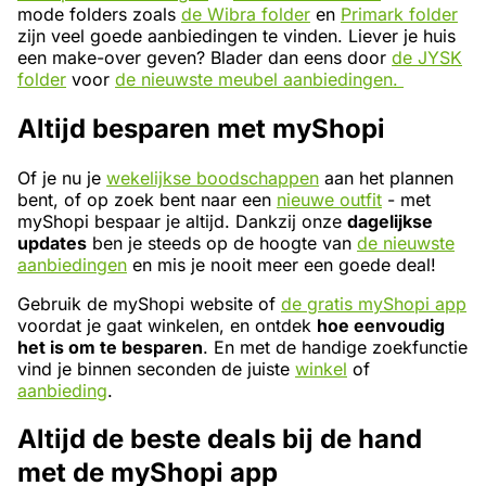
mode folders zoals
de Wibra folder
en
Primark folder
zijn veel goede aanbiedingen te vinden. Liever je huis
een make-over geven? Blader dan eens door
de JYSK
folder
voor
de nieuwste meubel aanbiedingen.
Altijd besparen met myShopi
Of je nu je
wekelijkse boodschappen
aan het plannen
bent, of op zoek bent naar een
nieuwe outfit
- met
myShopi bespaar je altijd. Dankzij onze
dagelijkse
updates
ben je steeds op de hoogte van
de nieuwste
aanbiedingen
en mis je nooit meer een goede deal!
Gebruik de myShopi website of
de gratis myShopi app
voordat je gaat winkelen, en ontdek
hoe eenvoudig
het is om te besparen
. En met de handige zoekfunctie
vind je binnen seconden de juiste
winkel
of
aanbieding
.
Altijd de beste deals bij de hand
met de myShopi app