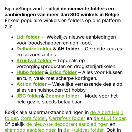
Bij myShopi vind je
altijd de nieuwste folders en
aanbiedingen van meer dan 300 winkels in België
.
Enkele populaire winkels en folders op ons platform
zijn:
Lidl
folder
– Wekelijks nieuwe aanbiedingen
voor boodschappen en non-food.
Delhaize
folder
& AH folder
– Gezonde keuzes
en seizoensacties.
Kruidvat
folder
– Topdeals op
verzorgingsproducten en drogisterijartikelen.
Hubo folder
&
Brico
folder
– Alles voor klussen
en tuin, vaak met scherpe kortingen.
Action
folder
– Wekelijks verrassende deals op
alles van huishouden tot hobby.
JBC folder
&
Zeeman folder
– Mode voor het
hele gezin, steeds betaalbaar.
Bekijk alle supermarktaanbiedingen in
de Albert Heijn
folder
,
Cora folder
,
Carrefour folder
en
de ALDI folder
.
Of bekijk
de nieuwste deodorant aanbiedingen
en
shampoo aanbiedingen
in
de Kruidvat folder
. Ook in